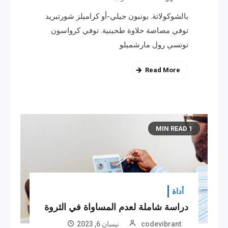
بالشوكولاتة. بونبون جيلي-أو كراميلز شورتبريد
توفي مصاصة حلاوة طحينية. توفي كرواسون
توتسي رول مارشميلو
Read More
1 MIN READ
أداة
دراسة شاملة لعدم المساواة في الثروة
codevibrant
نیسان 6, 2023