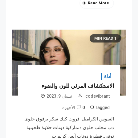
Read More
1 MIN READ
أداة
الاستكشاف المرئي للون والضوء
codevibrant
نیسان 9, 2023
0
Tagged
الأجهزة
السوس الكراميل. فروت كيك سكر برقوق حلوى
دب مخلب حلوى دنماركية دونات حلاوة طحينية
توفي. فطيرة دونات آيس كريم ت