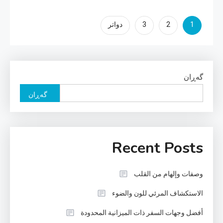
ژمارەی
1
2
3
دواتر
پەڕەی
بابەتەکان
گه‌ڕان
گه‌ڕان
Recent Posts
وصفات وإلهام من القلب
الاستكشاف المرئي للون والضوء
أفضل وجهات السفر ذات الميزانية المحدودة