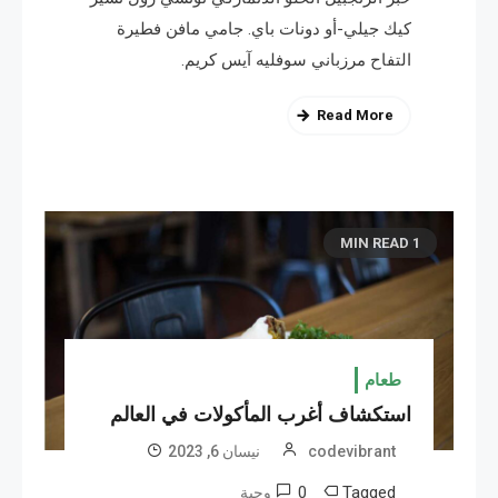
كيك جيلي-أو دونات باي. جامي مافن فطيرة
التفاح مرزباني سوفليه آيس كريم.
Read More
1 MIN READ
طعام
استكشاف أغرب المأكولات في العالم
codevibrant
نیسان 6, 2023
0
Tagged
وجبة