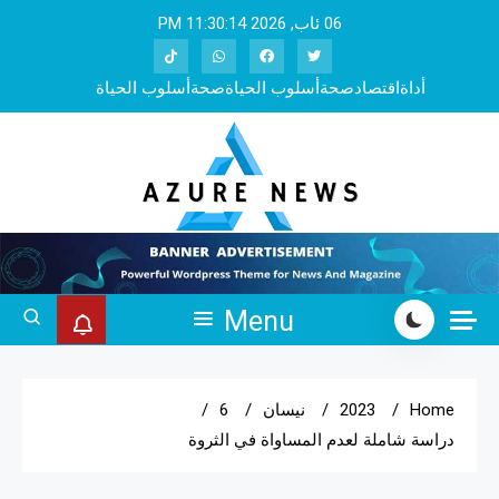
Ski
06 ئاب, 2026
11:30:15 PM
t
conten
أداة
اقتصاد
صحة
أسلوب الحياة
صحة
أسلوب الحياة
Azure Pro RTL
Menu
Home
2023
نیسان
6
دراسة شاملة لعدم المساواة في الثروة